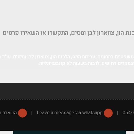
ת הון, צווארון לבן ומסים, התקשרו או השאירו פרטים
שפטיים בתחומם: עבירות המס, הלבנת הון, צווארון לבן ומיסים. עו"ד 
במקרים דחופים, לרבות בשעות לא קונבנציונליות.
|
Leave a message via whatsapp
|
השארת מס