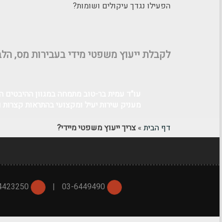
הפעילו נגדך עיקולים ושומות?
לקבלת ייעוץ משפטי מידי בעבירות מס, הלבנ
עו"ד עמית בר-טוב מתמחה במגוון ההיבטים המ
מעניק שירות יעיל ומקצועי בהתראות קצרות ו
דף הבית
»
צריך ייעוץ משפטי מיידי?
054-4423250
|
03-6449490